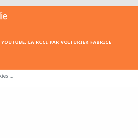
 YOUTUBE, LA RCCI PAR VOITURIER FABRICE
ies ...