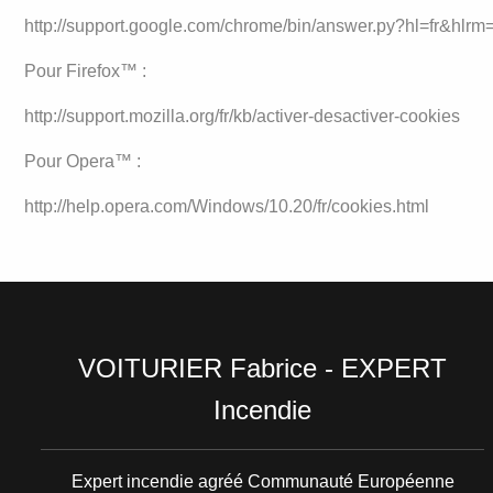
http://support.google.com/chrome/bin/answer.py?hl=fr&hl
Pour Firefox™ :
http://support.mozilla.org/fr/kb/activer-desactiver-cookies
Pour Opera™ :
http://help.opera.com/Windows/10.20/fr/cookies.html
VOITURIER Fabrice - EXPERT
Incendie
Expert incendie agréé Communauté Européenne