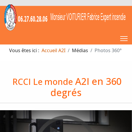
Vous êtes ici :
Accueil A2I
Médias
Photos 360°
A2I en 360
RCCI Le monde
degrés